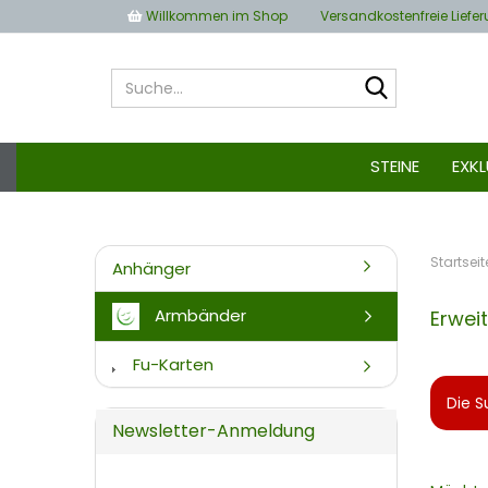
Willkommen im Shop
Versandkostenfreie Liefe
Suche...
STEINE
EXK
Startseit
Anhänger
Armbänder
Erwei
Fu-Karten
Die S
Newsletter-Anmeldung
MÖCHT