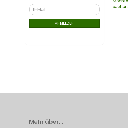
Möchte
SIE
WEITER
suchen
NOCH
E-
ZUR
EINMAL
Mail
NEWSLETTER-
SUCHE
ANMELDUNG
ANMELDEN
Mehr über...