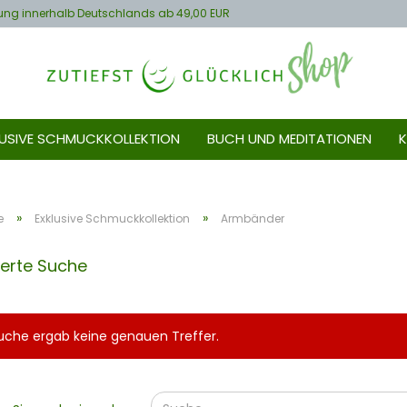
rung innerhalb Deutschlands ab 49,00 EUR
LUSIVE SCHMUCKKOLLEKTION
BUCH UND MEDITATIONEN
K
»
»
e
Exklusive Schmuckkollektion
Armbänder
terte Suche
uche ergab keine genauen Treffer.
EN